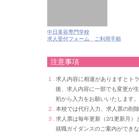
中⽇美容専門学校
求人受付フォーム ご利⽤⼿順
注意事項
１.
求人内容に相違がありますとト
後、求人内容に一部でも変更が
初から入力をお願いいたします
２.
本校では代行入力、求人票の削
３.
求人票は毎年更新（2/1更新月
就職ガイダンスのご案内ができな