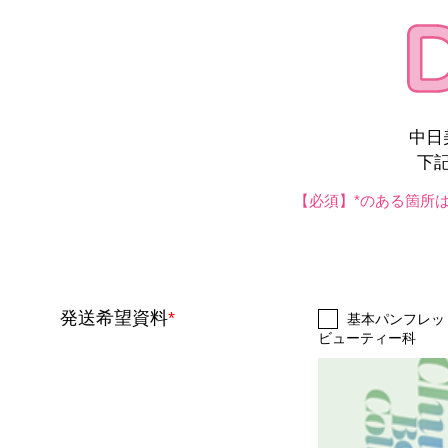
中日
下
【必須】*のある箇所
発送希望資料
*
基本パンフレッ
ビューティー科