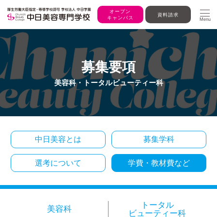
オープン
資料請求
キャンパス
Menu
募集要項
美容科・トータルビューティー科
中日美容とは
募集学科
選考について
学費・教材費など
トータル
美容科
ビューティー科