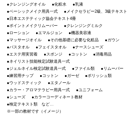
●クレンジングオイル
●化粧水
●乳液
●ベーシックメイク用具一式
●メイクセラピー2級、3級テキスト
●日本エステティック協会テキスト4冊
●ポイントメイクリムーバー
●クレンジングミルク
●ローション
●エマルジョン
●機器美容液
●マッサージオイル
●その他基礎に必要な化粧品
●ガウン
●バスタオル
●フェイスタオル
●ナースシューズ
●エステ用実習着
●スポンジ
●コットン
●消毒用品
●ネイリスト技能検定試験道具一式
●ジェルネイル検定試験道具一式
●ファイル類
●リムーバー
●練習用チップ
●コットン
●ガーゼ
●ポリッシュ類
●ウッドスティック
●エタノール
●カラー・アロマテラピー用具一式
●ユニフォーム
●シューズ
●カラーコーディネート教材
●検定テキスト類 など…
※一部の教材です（イメージ）