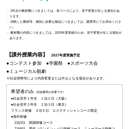
・ 2年次の教材費につきましては、各コースにより、若干変更が生じる場合があ
ります。
・ 消耗した教材等、個別に必要な物品につきましては、購買等にてお求めくださ
い。
・ 教材費の内容につきましては、2025年度実績のため、若干変更が生じる場合が
あります。
【課外授業内容】
2027年度実施予定
●コンテスト参加
●学園祭
●スポーツ大会
●ミュージカル観劇
※社会情勢等により内容変更または中止となる場合があります。
希望者のみ
（別途費用が必要です）
●社会見学１年生 １泊２日（大阪）
●社会見学２年生 ２泊３日（東京）
フランス研修 ３泊５日 エステティシャンコース限定
●海外研修
2泊3日 韓国研修コース
7泊9日 選択（ロンドン・パリ研修コース、ニューヨーク研修コ